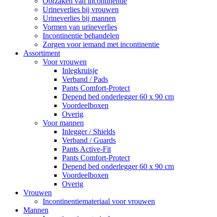
Oorzaken van incontinentie
Urineverlies bij vrouwen
Urineverlies bij mannen
Vormen van urineverlies
Incontinentie behandelen
Zorgen voor iemand met incontinentie
Assortiment
Voor vrouwen
Inlegkruisje
Verband / Pads
Pants Comfort-Protect
Depend bed onderlegger 60 x 90 cm
Voordeelboxen
Overig
Voor mannen
Inlegger / Shields
Verband / Guards
Pants Active-Fit
Pants Comfort-Protect
Depend bed onderlegger 60 x 90 cm
Voordeelboxen
Overig
Vrouwen
Incontinentiemateriaal voor vrouwen
Mannen