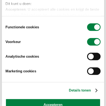
Dit kunt u doen:
Accepteren
: U accepteert alle cookies en krijgt de beste
ervaring. Dit betekent dat we u op de beste manier
Over urineverlies
kunnen helpen, bijvoorbeeld door te laten zien welke
Toestemmingsselectie
producten u de vorige keer had besteld.
Functionele cookies
Selectie accepteren
: U kunt zelf aangeven welke
cookies u accepteert. Zet hieronder de schuifjes aan of
Voorkeur
uit en klik op ‘Selectie accepteren’ om uw keuze op te
slaan.
Afwijzen
: U weigert alle cookies. Dit betekent dat u geen
Analytische cookies
persoonlijke aanbevelingen krijgt en kan betekenen dat
sommige functies niet werken.
Marketing cookies
Wij respecteren uw privacy. Voor meer informatie, zie
ons
privacybeleid​
.
Details tonen
Accepteren