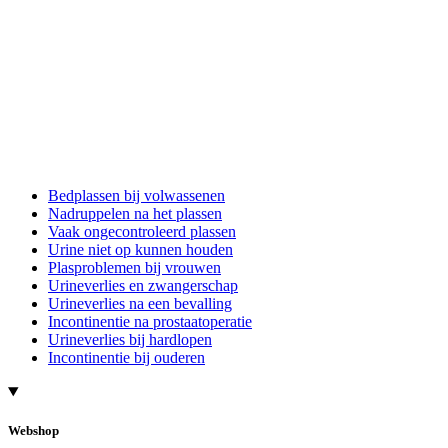
Bedplassen bij volwassenen
Nadruppelen na het plassen
Vaak ongecontroleerd plassen
Urine niet op kunnen houden
Plasproblemen bij vrouwen
Urineverlies en zwangerschap
Urineverlies na een bevalling
Incontinentie na prostaatoperatie
Urineverlies bij hardlopen
Incontinentie bij ouderen
Webshop