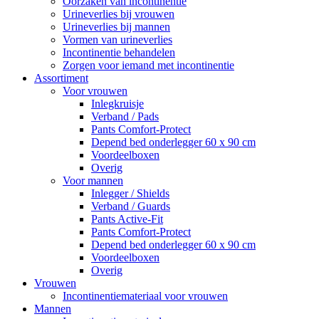
Oorzaken van incontinentie
Urineverlies bij vrouwen
Urineverlies bij mannen
Vormen van urineverlies
Incontinentie behandelen
Zorgen voor iemand met incontinentie
Assortiment
Voor vrouwen
Inlegkruisje
Verband / Pads
Pants Comfort-Protect
Depend bed onderlegger 60 x 90 cm
Voordeelboxen
Overig
Voor mannen
Inlegger / Shields
Verband / Guards
Pants Active-Fit
Pants Comfort-Protect
Depend bed onderlegger 60 x 90 cm
Voordeelboxen
Overig
Vrouwen
Incontinentiemateriaal voor vrouwen
Mannen