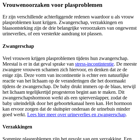
Vrouwenoorzaken voor plasproblemen
Er zijn verschillende achterliggende redenen waardoor u als vrouw
plasproblemen kunt krijgen. Zwangerschap, verzakkingen en
blaasontsteking zijn de drie belangrijke veroorzakers van ongewenst
urineverlies, of een versterkte aandrang tot plassen.
Zwangerschap
Veel vrouwen krijgen plasproblemen tijdens hun zwangerschap.
Meestal is er in dat geval sprake van
stress-incontintentie
. De meeste
zwangere vrouwen schamen zich hiervoor, en denken dat ze de
enige zijn. Deze vorm van incontinentie is echter een natuurlijke
reactie van het lichaam op de veranderingen die het doormaakt
tijdens de zwangerschap. De baby drukt immers op de blaas, terwijl
het lichaam tegelijkertijd progesteron begint aan te maken. Dit
zwangerschapshormoon werkt als een spierverslapper, zodat de
baby uiteindelijk door het geboortekanaal heen kan. Het hormoon
kan ervoor zorgen dat de sluitspier onderaan de urinebuis minder
goed werkt.
Lees hier meer over urineverlies en zwangerschap
.
Verzakkingen
Sommige plasproblemen zijn het gevolg van een verzakking. Een