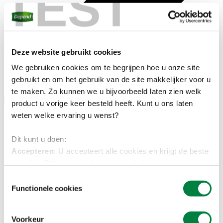
TEST
Deze website gebruikt cookies​
We gebruiken cookies om te begrijpen hoe u onze site
gebruikt en om het gebruik van de site makkelijker voor u
te maken. Zo kunnen we u bijvoorbeeld laten zien welk
product u vorige keer besteld heeft. Kunt u ons laten
weten welke ervaring u wenst?​
Dit kunt u doen:
Accepteren
: U accepteert alle cookies en krijgt de beste
ervaring. Dit betekent dat we u op de beste manier
kunnen helpen, bijvoorbeeld door te laten zien welke
Toestemmingsselectie
producten u de vorige keer had besteld.
Functionele cookies
Selectie accepteren
: U kunt zelf aangeven welke
cookies u accepteert. Zet hieronder de schuifjes aan of
Voorkeur
uit en klik op ‘Selectie accepteren’ om uw keuze op te