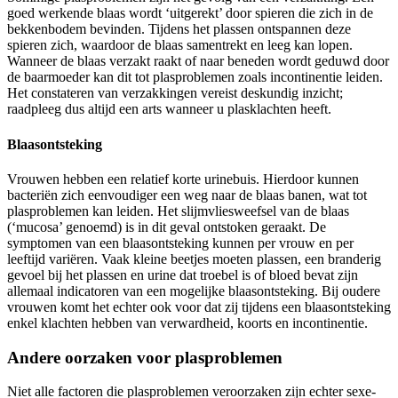
goed werkende blaas wordt ‘uitgerekt’ door spieren die zich in de
bekkenbodem bevinden. Tijdens het plassen ontspannen deze
spieren zich, waardoor de blaas samentrekt en leeg kan lopen.
Wanneer de blaas verzakt raakt of naar beneden wordt geduwd door
de baarmoeder kan dit tot plasproblemen zoals incontinentie leiden.
Het constateren van verzakkingen vereist deskundig inzicht;
raadpleeg dus altijd een arts wanneer u plasklachten heeft.
Blaasontsteking
Vrouwen hebben een relatief korte urinebuis. Hierdoor kunnen
bacteriën zich eenvoudiger een weg naar de blaas banen, wat tot
plasproblemen kan leiden. Het slijmvliesweefsel van de blaas
(‘mucosa’ genoemd) is in dit geval ontstoken geraakt. De
symptomen van een blaasontsteking kunnen per vrouw en per
leeftijd variëren. Vaak kleine beetjes moeten plassen, een branderig
gevoel bij het plassen en urine dat troebel is of bloed bevat zijn
allemaal indicatoren van een mogelijke blaasontsteking. Bij oudere
vrouwen komt het echter ook voor dat zij tijdens een blaasontsteking
enkel klachten hebben van verwardheid, koorts en incontinentie.
Andere oorzaken voor plasproblemen
Niet alle factoren die plasproblemen veroorzaken zijn echter sexe-