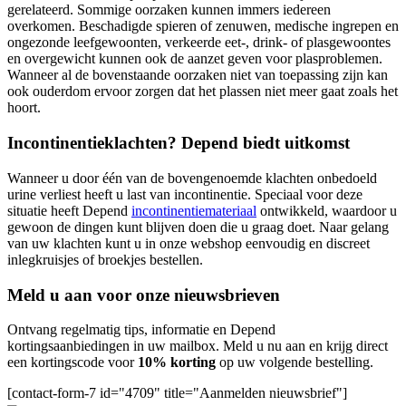
gerelateerd. Sommige oorzaken kunnen immers iedereen
overkomen. Beschadigde spieren of zenuwen, medische ingrepen en
ongezonde leefgewoonten, verkeerde eet-, drink- of plasgewoontes
en overgewicht kunnen ook de aanzet geven voor plasproblemen.
Wanneer al de bovenstaande oorzaken niet van toepassing zijn kan
ook ouderdom ervoor zorgen dat het plassen niet meer gaat zoals het
hoort.
Incontinentieklachten? Depend biedt uitkomst
Wanneer u door één van de bovengenoemde klachten onbedoeld
urine verliest heeft u last van incontinentie. Speciaal voor deze
situatie heeft Depend
incontinentiemateriaal
ontwikkeld, waardoor u
gewoon de dingen kunt blijven doen die u graag doet. Naar gelang
van uw klachten kunt u in onze webshop eenvoudig en discreet
inlegkruisjes of broekjes bestellen.
Meld u aan voor onze nieuwsbrieven
Ontvang regelmatig tips, informatie en Depend
kortingsaanbiedingen in uw mailbox. Meld u nu aan en krijg direct
een kortingscode voor
10% korting
op uw volgende bestelling.
[contact-form-7 id="4709" title="Aanmelden nieuwsbrief"]