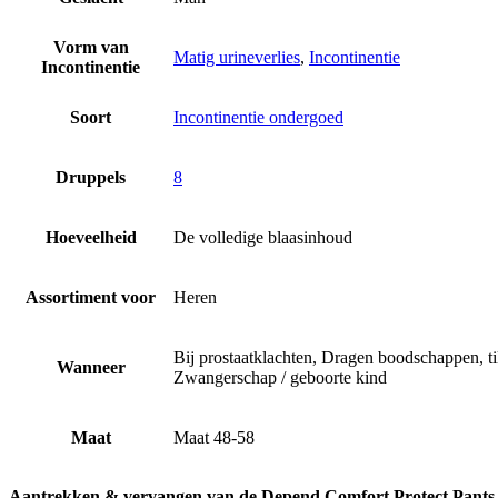
Vorm van
Matig urineverlies
,
Incontinentie
Incontinentie
Soort
Incontinentie ondergoed
Druppels
8
Hoeveelheid
De volledige blaasinhoud
Assortiment voor
Heren
Bij prostaatklachten, Dragen boodschappen, til
Wanneer
Zwangerschap / geboorte kind
Maat
Maat 48-58
Aantrekken & vervangen van de Depend Comfort Protect Pants