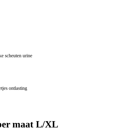
nke scheuten urine
tjes ontlasting
per maat L/XL