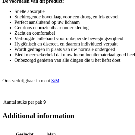
De voordelen van dit product:
Snelle absorptie
Sneldrogende bovenlaag voor een droog en fris gevoel
Perfect aansluitend op uw lichaam
Geurloos en
on
zichtbaar onder kleding
Zacht en comfortabel
Verhoogde tailleband voor onbeperkte bewegingsvrijheid
Hygiënisch en discreet, en daarom individueel verpakt
Wordt gedragen in plaats van uw normale ondergoed
Biedt meer zekerheid dat u uw incontinentiemateriaal goed hee
Onbezorgd genieten van alle dingen die u het liefst doet
Ook verkrijgbaar in maat
S/M
Aantal stuks per pak
9
Additional information
Geslacht
Man